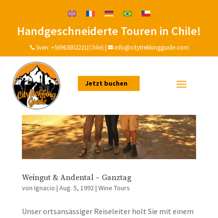
Handgeschneiderte Touren in Chile!
Sven:
+56963002221(Chile)
|
info@citytrekkingguide.com


Jetzt buchen
Weingut & Andental – Ganztag
von
Ignacio
|
Aug. 5, 1992
|
Wine Tours
Unser ortsansässiger Reiseleiter holt Sie mit einem