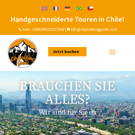
Handgeschneiderte Touren in Chile!
Sven:
+56963002221(Chile)
|
info@citytrekkingguide.com


Jetzt buchen
BRAUCHEN SIE
ALLES?
Wir sind für Sie da