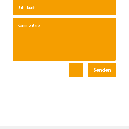
Senden
=
14 + 10