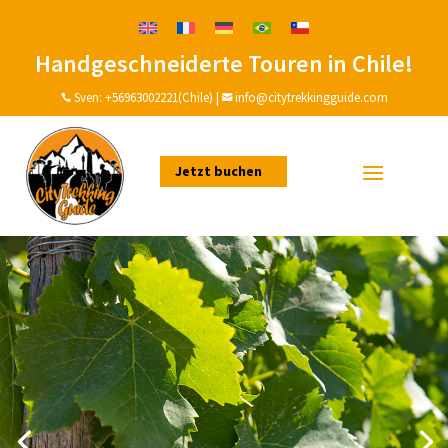
Handgeschneiderte Touren in Chile!
Sven:
+56963002221(Chile)
|
info@citytrekkingguide.com


Jetzt buchen