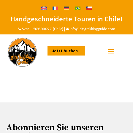
Handgeschneiderte Touren in Chile!
Sven:
+56963002221(Chile)
|
info@citytrekkingguide.com


Jetzt buchen
Abonnieren Sie unseren