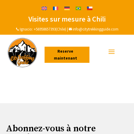
Visites sur mesure à Chili
Ignacio:
+56958657393(Chile)
|
info@citytrekkingguide.com


Reserve
maintenant
Abonnez-vous à notre