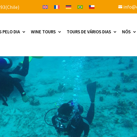
info@c
93(Chile)

S PELO DIA
WINE TOURS
TOURS DE VÁRIOS DIAS
NÓS