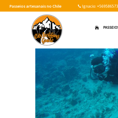
Passeios artesanais no Chile
Ignacio:
+569586573

PASSEIO
