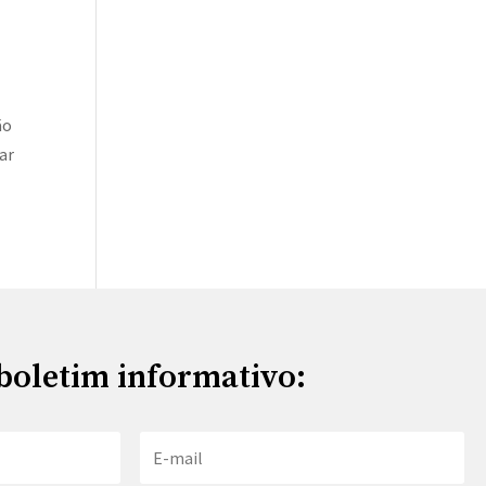
ão
ar
boletim informativo: