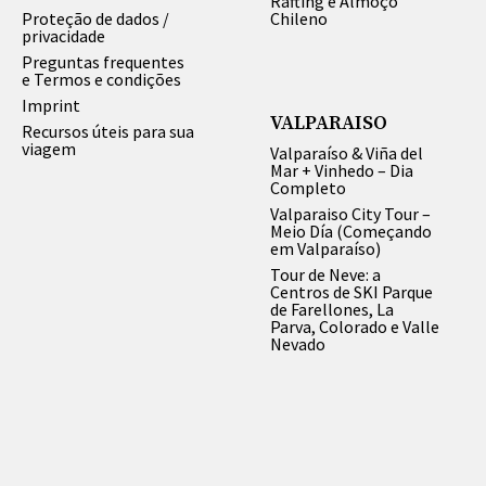
Rafting e Almoço
Proteção de dados /
Chileno
privacidade
Preguntas frequentes
e Termos e condições
Imprint
VALPARAISO
Recursos úteis para sua
viagem
Valparaíso & Viña del
Mar + Vinhedo – Dia
Completo
Valparaiso City Tour –
Meio Día (Começando
em Valparaíso)
Tour de Neve: a
Centros de SKI Parque
de Farellones, La
Parva, Colorado e Valle
Nevado