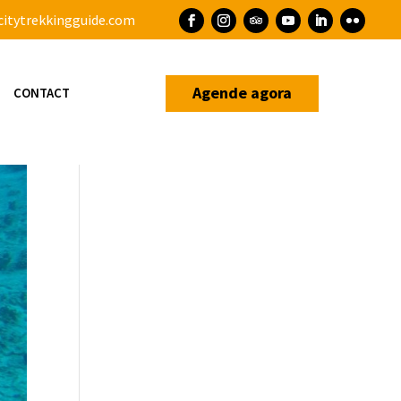
itytrekkingguide.com
Agende agora
CONTACT